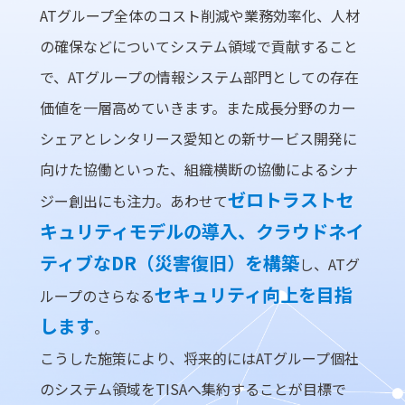
ATグループ全体のコスト削減や業務効率化、人材
の確保などについてシステム領域で貢献すること
で、ATグループの情報システム部門としての存在
価値を一層高めていきます。また成長分野のカー
シェアとレンタリース愛知との新サービス開発に
向けた協働といった、組織横断の協働によるシナ
ゼロトラストセ
ジー創出にも注力。あわせて
キュリティモデルの導入、クラウドネイ
ティブなDR（災害復旧）を構築
し、ATグ
セキュリティ向上を目指
ループのさらなる
します
。
こうした施策により、将来的にはATグループ個社
のシステム領域をTISAへ集約することが目標で