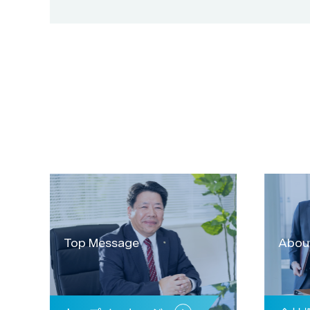
Top Message
Abou