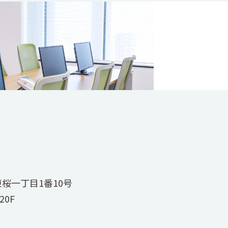
区東桜一丁目1番10号
0F